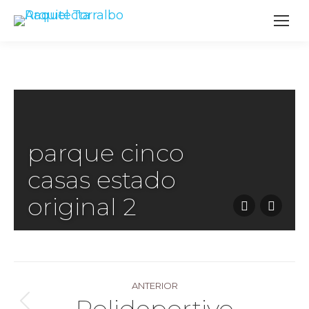
parque cinco
casas estado
original 2
Navegación
ANTERIOR
Polideportivo