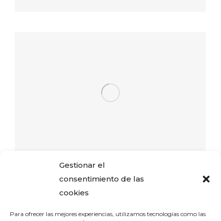
Gestionar el
consentimiento de las
Navegación
cookies
ANTERIOR
Palacio del Carnaval
Para ofrecer las mejores experiencias, utilizamos tecnologías como las
Álbum